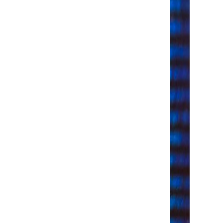
*
Email
:
*
wish to receive our news about :
The hotel
Gastronomy
The spa
SUSCRIBE
*
Required fields
orm that concerns you is solely intended for the treatment of your request.
your personal data is 3 years. You have the right of accessibility of this
letion or limitation of further treatment of this data. You may object to the
e right to withdraw your consent at any time by contacting us directly. You
 complaint with a supervisory authority if you consider that this processing
 data does not meet the legal requirements in force.