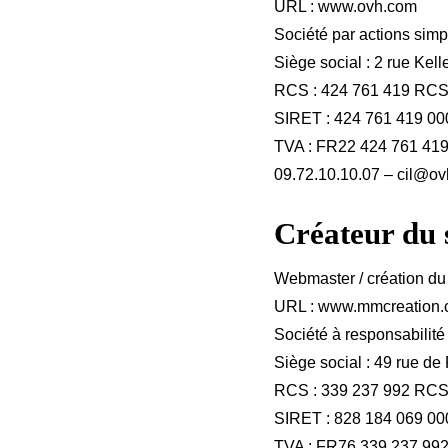
URL : www.ovh.com
Société par actions simp
Siège social : 2 rue Ke
RCS : 424 761 419 R
SIRET : 424 761 419 00
TVA : FR22 424 761 41
09.72.10.10.07 – cil@ov
Créateur du s
Webmaster / création du
URL : www.mmcreation
Société à responsabilité
Siège social : 49 rue de
RCS : 339 237 992 RC
SIRET : 828 184 069 00
TVA : FR76 339 237 99